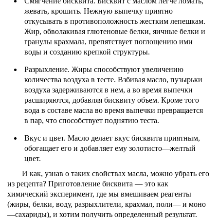
Смягчение бисквита. Бисквит с маслом легче ломать,
жевать, крошить. Нежную выпечку приятно
откусывать в противоположность жестким лепешкам.
Жир, обволакивая глютеновые белки, яичные белки и
гранулы крахмала, препятствует поглощению ими
воды и созданию крепкой структуры.
Разрыхление. Жиры способствуют увеличению
количества воздуха в тесте. Взбивая масло, пузырьки
воздуха задерживаются в нем, а во время выпечки
расширяются, добавляя бисквиту объем. Кроме того
вода в составе масла во время выпечки превращается
в пар, что способствует поднятию теста.
Вкус и цвет. Масло делает вкус бисквита приятным,
обогащает его и добавляет ему золотисто—желтый
цвет.
И как, узнав о таких свойствах масла, можно убрать его
из рецепта? Приготовление бисквита — это как
химический эксперимент, где мы вмешиваем реагенты
(жиры, белки, воду, разрыхлители, крахмал, поли— и моно
—сахариды), и хотим получить определенный результат.