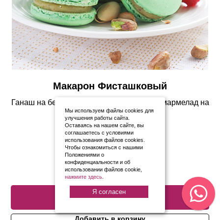
Макарон Фисташковый
Ганаш на белом шоколаде с фисташкой, мармелад на
Мы используем файлы cookies для
пектине из малины
улучшения работы сайта.
Оставаясь на нашем сайте, вы
250
р.
соглашаетесь с условиями
использования файлов cookies.
Варианты урока
Чтобы ознакомиться с нашими
Положениями о
конфиденциальности и об
использовании файлов cookie,
нажмите здесь
.
Подробнее
Я согласен
Добавить в корзину