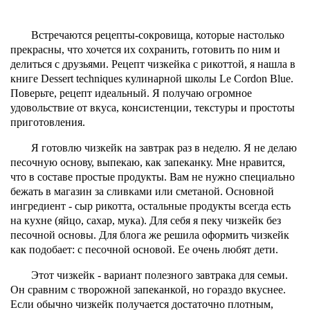
Встречаются рецепты-сокровища, которые настолько
прекрасны, что хочется их сохранить, готовить по ним и
делиться с друзьями. Рецепт чизкейка с рикоттой, я нашла в
книге Dessert techniques кулинарной школы Le Cordon Blue.
Поверьте, рецепт идеальный. Я получаю огромное
удовольствие от вкуса, консистенции, текстуры и простоты
приготовления.
Я готовлю чизкейк на завтрак раз в неделю. Я не делаю
песочную основу, выпекаю, как запеканку. Мне нравится,
что в составе простые продукты. Вам не нужно специально
бежать в магазин за сливками или сметаной. Основной
ингредиент - сыр рикотта, остальные продукты всегда есть
на кухне (яйцо, сахар, мука). Для себя я пеку чизкейк без
песочной основы. Для блога же решила оформить чизкейк
как подобает: с песочной основой. Ее очень любят дети.
Этот чизкейк - вариант полезного завтрака для семьи.
Он сравним с творожной запеканкой, но гораздо вкуснее.
Если обычно чизкейк получается достаточно плотным,