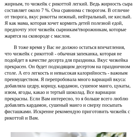
жирным, то чизкейк с рикоттой легкий. Ведь жирность сыра
составляет около 7 %. Она сравнима с творогом. В отличие
от творога, вкус рикотты нежный, нейтральный, не кислый.
Я как мама, которая хочет кормить детей полезной едой,
предпочту этот чизкейк сырникам/творожникам, которые
жарятся на сковороде с маслом.
В тоже время у Вас не должно остаться впечатления,
что чизкейк с рикоттой - обычная запеканка, которая не
подойдет в качестве десерта для праздника. Вкус чизкейка
прекрасен. Он будет подходящим десертом на праздничном
столе. А его легкость и невысокая калорийность - важным
преимуществом. Я перепробовала много вариаций вкуса:
добавляла цедру, корицу, кардамон, сушеное манго, цукаты,
изюм, ягоды, какао и тертый шоколад. Все вариации
прекрасны. Если Вам интересно, то я больше всего люблю
добавлять кардамон, сушеный манго и сверху посыпать
фисташками. Искренне рекомендую приготовить чизкейк с
рикоттой и Вам.